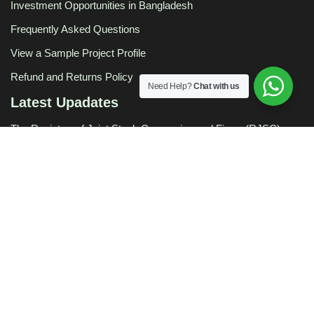
Get a Website for Your Business
প্রজেক্ট প্রোফাইল বাংলাদেশ
Investment Opportunities in Bangladesh
Frequently Asked Questions
Need Help?
Chat with us
View a Sample Project Profile
Refund and Returns Policy
Latest Upadates
The Registrar of Joint Stock Companies and Firms (RJSC),
Bangladesh: Statutory Compliance, Governance, and
Modernization Status Report
BIDA as the Nexus of Regulatory Convergence: An Exhaustive
Analysis of Bangladesh’s Investment Centralization Strategy
The Art of the Bankable Project Profile
The Fabric of a Nation: Charting the Past and Future of