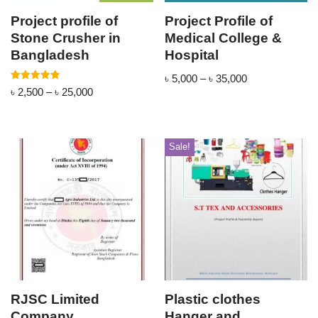
Project profile of
Project Profile of
Stone Crusher in
Medical College &
Bangladesh
Hospital
৳
5,000
–
৳
35,000
Rated
৳
2,500
–
৳
25,000
5.00
out of 5
Sale!
RJSC Limited
Plastic clothes
Company
Hanger and