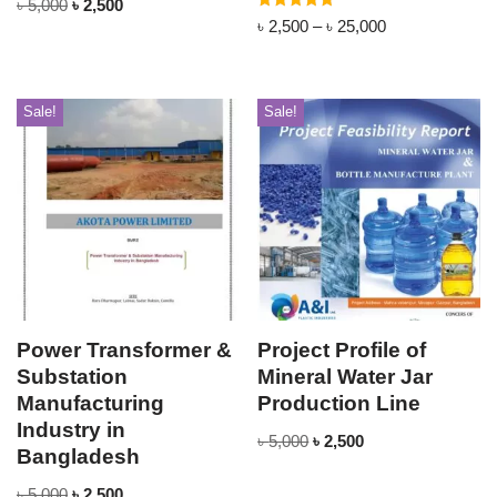
৳
5,000
৳
2,500
Rated
৳
2,500
–
৳
25,000
5.00
out of 5
Sale!
Sale!
Power Transformer &
Project Profile of
Substation
Mineral Water Jar
Manufacturing
Production Line
Industry in
৳
5,000
৳
2,500
Bangladesh
৳
5,000
৳
2,500