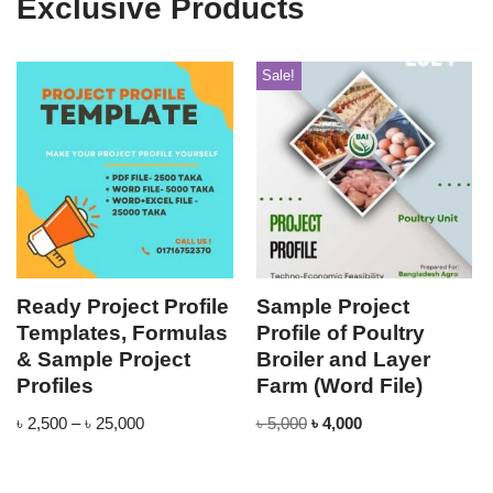
Exclusive Products
Sale!
Sale!
Sample Project
Sample project
Profile of Poultry
profile of Fishery and
Broiler and Layer
Fish Processing
Farm (Word File)
Plant (Word file)
৳
5,000
৳
4,000
৳
5,000
৳
4,000