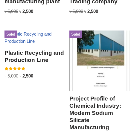
manufacturing plant
Trading company
৳
5,000
৳
2,500
৳
5,000
৳
2,500
Sale!
Sale!
Plastic Recycling and
Production Line
Rated
৳
5,000
৳
2,500
5.00
out of 5
Project Profile of
Chemical Industry:
Modern Sodium
Silicate
Manufacturing