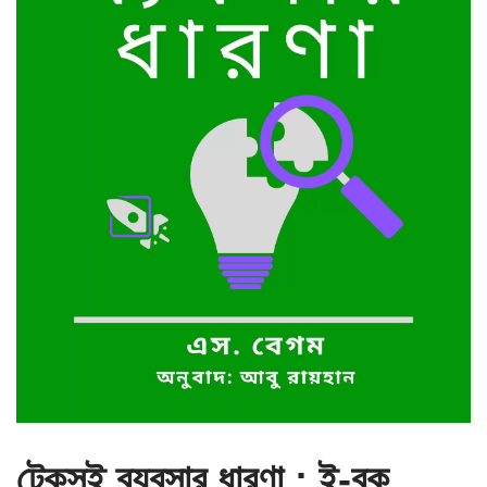
টেকসই ব্যবসার ধারণা : ই-বুক