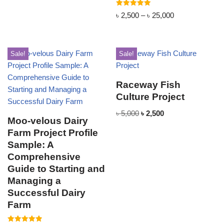
Rated
৳
2,500
–
৳
25,000
5.00
out of 5
Sale!
Sale!
Raceway Fish
Culture Project
৳
5,000
৳
2,500
Moo-velous Dairy
Farm Project Profile
Sample: A
Comprehensive
Guide to Starting and
Managing a
Successful Dairy
Farm