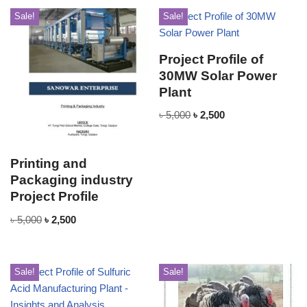
Sale!
Sale!
Project Profile of
30MW Solar Power
Plant
৳
5,000
৳
2,500
Printing and
Packaging industry
Project Profile
৳
5,000
৳
2,500
Sale!
Sale!