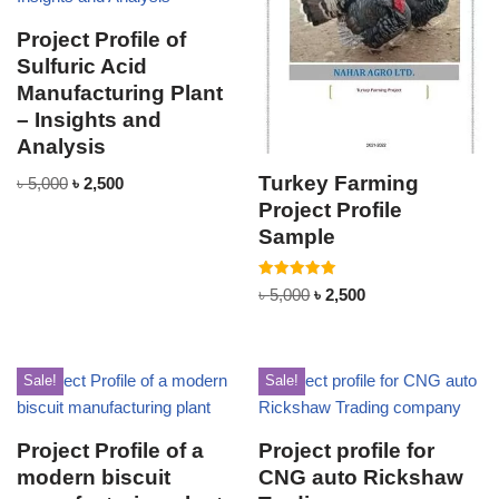
Project Profile of
Sulfuric Acid
Manufacturing Plant
– Insights and
Analysis
Turkey Farming
৳
5,000
৳
2,500
Project Profile
Sample
Rated
৳
5,000
৳
2,500
5.00
out of 5
Sale!
Sale!
Project Profile of a
Project profile for
modern biscuit
CNG auto Rickshaw