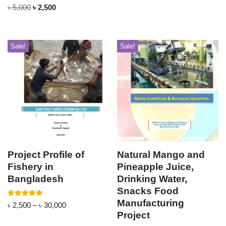
Rated
৳
5,000
৳
2,500
5.00
out of 5
Sale!
Sale!
Project Profile of
Natural Mango and
Fishery in
Pineapple Juice,
Bangladesh
Drinking Water,
Snacks Food
Manufacturing
Rated
৳
2,500
–
৳
30,000
5.00
Project
out of 5