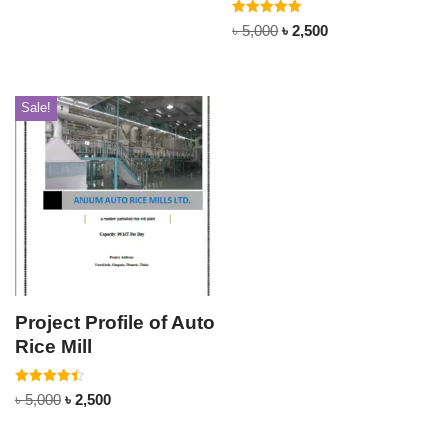
Rated
৳
5,000
৳
2,500
5.00
out of 5
Sale!
Project Profile of Auto
Rice Mill
Rated
৳
5,000
৳
2,500
4.50
out of 5